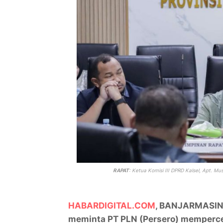
RAPAT
: Ketua Komisi III DPRD Kalsel, Apt. 
HABARDIGITAL.COM
, BANJARMASIN –
meminta PT PLN (Persero) memperce