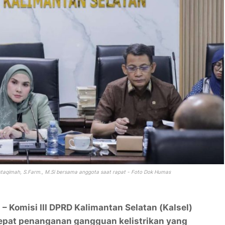
Mustaqimah, S.Farm., M.Si bersama anggota saat rapat - Foto Dok Humas
 Komisi III DPRD Kalimantan Selatan (Kalsel)
pat penanganan gangguan kelistrikan yang