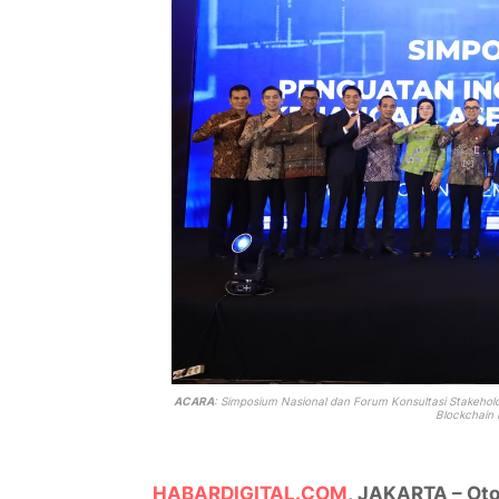
ACARA
: Simposium Nasional dan Forum Konsultasi Stakeh
Blockchain 
HABARDIGITAL.COM
, JAKARTA – Ot