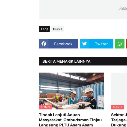
Res
Tags
Bisnis
Facebook
Twitter
BERITA MENARIK LAINNYA
BISNIS
BISNIS
Tindak Lanjuti Aduan
Sektor 
Masyarakat, Ombudsman Tinjau
Terjaga 
Langsung PLTU Asam Asam
Dukung