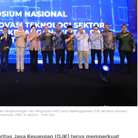
older Pengembangan dan Penguatan IAKD yang diselenggarakan OJK bersama Asosiasi
Indonesia (ABI) di Jakarta - Foto Dok
oritas Jasa Keuangan (OJK) terus memperkuat