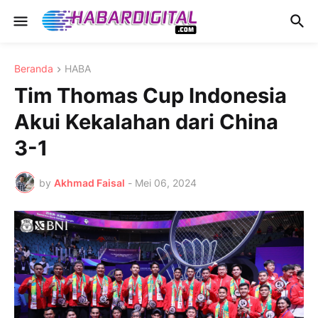
Beranda
HABA
Tim Thomas Cup Indonesia
Akui Kekalahan dari China
3-1
by
Akhmad Faisal
-
Mei 06, 2024