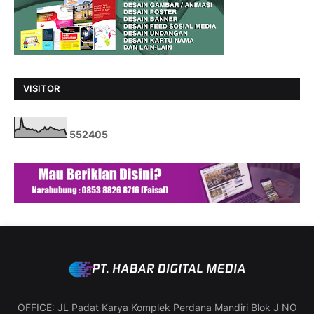
VISITOR
5
5
2
4
0
5
OFFICE: JL Padat Karya Komplek Perdana Mandiri Blok J NO