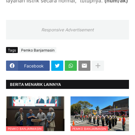
layanan listrik secara normal," tutupnya.
(hum/ak)
Responsive Advertisement
Tags
Pemko Banjarmasin
Facebook
BERITA MENARIK LAINNYA
PEMKO BANJARMASIN
PEMKO BANJARMASIN