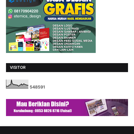
VISITOR
5
4
8
5
9
1