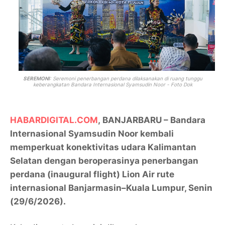
SEREMONI
: Seremoni penerbangan perdana dilaksanakan di ruang tunggu
keberangkatan Bandara Internasional Syamsudin Noor - Foto Dok
HABARDIGITAL.COM
,
BANJARBARU
– Bandara
Internasional Syamsudin Noor kembali
memperkuat konektivitas udara Kalimantan
Selatan dengan beroperasinya penerbangan
perdana (inaugural flight) Lion Air rute
internasional Banjarmasin–Kuala Lumpur, Senin
(29/6/2026).