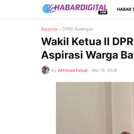
HABAR 
Beranda
DPRD Balangan
Wakil Ketua II D
Aspirasi Warga Ba
by
Akhmad Faisal
-
Mei 19, 2026