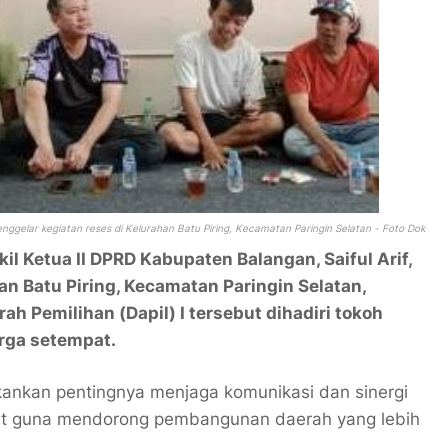
enggelar kegiatan reses di Kelurahan Batu Piring, Kecamatan Paringin Selatan - Foto Dok
il Ketua II DPRD Kabupaten Balangan, Saiful Arif,
an Batu Piring, Kecamatan Paringin Selatan,
ah Pemilihan (Dapil) I tersebut dihadiri tokoh
rga setempat.
kankan pentingnya menjaga komunikasi dan sinergi
yat guna mendorong pembangunan daerah yang lebih