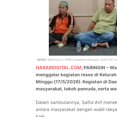
RESES
: Wakil Ketua II DPRD Kabupaten Balangan, Saiful Arif, m
HABARDIGITAL.COM
, PARINGIN – Wak
menggelar kegiatan reses di Kelurah
Minggu (17/5/2026). Kegiatan di Daer
masyarakat, tokoh pemuda, serta wa
Dalam sambutannya, Saiful Arif mene
antara masyarakat dengan wakil rak
baik.