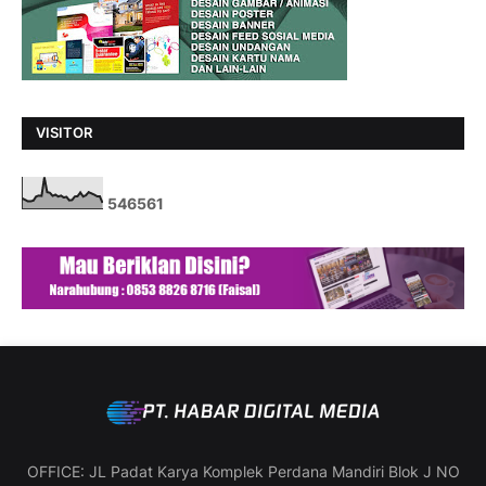
VISITOR
5
4
6
5
6
1
OFFICE: JL Padat Karya Komplek Perdana Mandiri Blok J NO