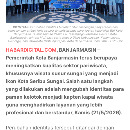
IDENTITAS
: Perubahan identitas tersebut ditandai dengan penyerahan dan
pemasangan atribut kerja secara simbolis kepada para kapten kapal oleh Wali Kota
Banjarmasin, H. Muhammad Yamin HR, didampingi Sekretaris Daerah Kota
Banjarmasin, Ichrom Muftezar, serta Kepala Dinas Kebudayaan, Kepemudaan,
Olahraga, dan Pariwisata (Disbudporapar) Kota Banjarmasin, Ibnu Sabil - Foto Dok
HABARDIGITAL.COM
, BANJARMASIN –
Pemerintah Kota Banjarmasin terus berupaya
meningkatkan kualitas sektor pariwisata,
khususnya wisata susur sungai yang menjadi
ikon Kota Seribu Sungai. Salah satu langkah
yang dilakukan adalah mengubah identitas para
paman kelotok menjadi kapten kapal wisata
guna menghadirkan layanan yang lebih
profesional dan berstandar, Kamis (21/5/2026).
Perubahan identitas tersebut ditandai dengan