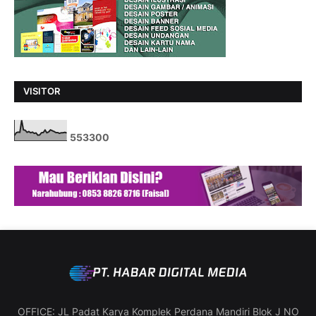
VISITOR
5
5
3
3
0
0
OFFICE: JL Padat Karya Komplek Perdana Mandiri Blok J NO