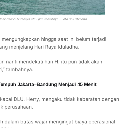
Banjarmasin-Surabaya atau pun sebaliknya - Foto Dok Istimewa
n mengungkapkan hingga saat ini belum terjadi
ang menjelang Hari Raya Iduladha.
 nanti mendekati hari H, itu pun tidak akan
i,” tambahnya.
empuh Jakarta–Bandung Menjadi 45 Menit
 kapal DLU, Herry, mengaku tidak keberatan dengan
ak perusahaan.
ih dalam batas wajar mengingat biaya operasional