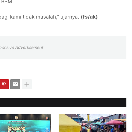
a BBM.
 bagi kami tidak masalah,” ujarnya.
(fs/ak)
ponsive Advertisement