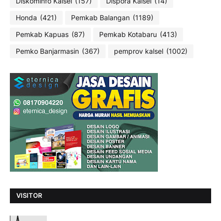
Diskominfo Kalsel
(157)
Dispora Kalsel
(14)
Honda
(421)
Pemkab Balangan
(1189)
Pemkab Kapuas
(87)
Pemkab Kotabaru
(413)
Pemko Banjarmasin
(367)
pemprov kalsel
(1002)
VISITOR