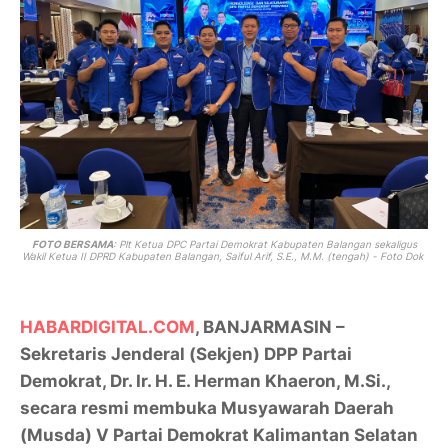
FOTO BERSAMA
: Plt Ketua DPC Partai Demokrat Kabupaten Balangan sekaligus
Wakil Ketua II DPRD Kabupaten Balangan, Saiful Arif, S.E., M.M. (tengah) - Foto Dok
HABARDIGITAL.COM
, BANJARMASIN –
Sekretaris Jenderal (Sekjen) DPP Partai
Demokrat, Dr. Ir. H. E. Herman Khaeron, M.Si.,
secara resmi membuka Musyawarah Daerah
(Musda) V Partai Demokrat Kalimantan Selatan