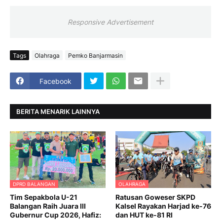
Responsive Advertisement
Tags
Olahraga
Pemko Banjarmasin
Facebook
BERITA MENARIK LAINNYA
DPRD BALANGAN
OLAHRAGA
Tim Sepakbola U-21
Ratusan Goweser SKPD
Balangan Raih Juara III
Kalsel Rayakan Harjad ke-76
Gubernur Cup 2026, Hafiz:
dan HUT ke-81 RI