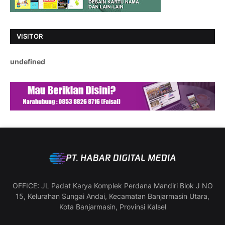
VISITOR
u
n
d
e
f
i
n
e
d
OFFICE: JL Padat Karya Komplek Perdana Mandiri Blok J NO
15, Kelurahan Sungai Andai, Kecamatan Banjarmasin Utara,
Kota Banjarmasin, Provinsi Kalsel