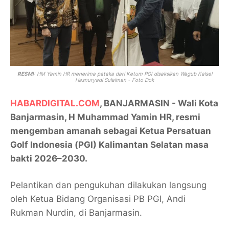
RESMI
: HM Yamin HR menerima pataka dari Ketum PGI disaksikan Wagub Kalsel
Hasnuryadi Sulaiman - Foto Dok
HABARDIGITAL.COM
, BANJARMASIN - Wali Kota
Banjarmasin, H Muhammad Yamin HR, resmi
mengemban amanah sebagai Ketua Persatuan
Golf Indonesia (PGI) Kalimantan Selatan masa
bakti 2026–2030.
Pelantikan dan pengukuhan dilakukan langsung
oleh Ketua Bidang Organisasi PB PGI, Andi
Rukman Nurdin, di Banjarmasin.