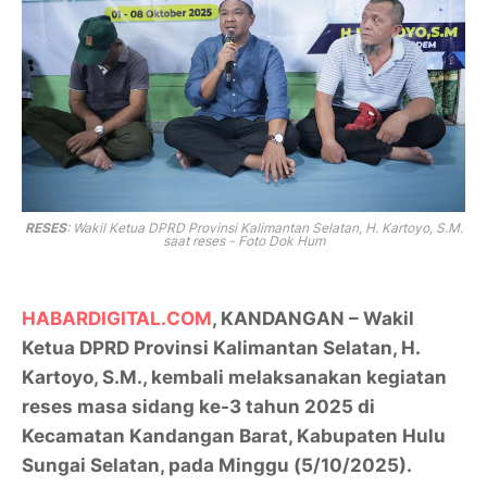
RESES
: Wakil Ketua DPRD Provinsi Kalimantan Selatan,
H. Kartoyo, S.M.
saat reses - Foto Dok Hum
HABARDIGITAL.COM
, KANDANGAN – Wakil
Ketua DPRD Provinsi Kalimantan Selatan,
H.
Kartoyo, S.M.
, kembali melaksanakan kegiatan
reses masa sidang ke-3 tahun 2025
di
Kecamatan Kandangan Barat, Kabupaten Hulu
Sungai Selatan
, pada
Minggu (5/10/2025)
.