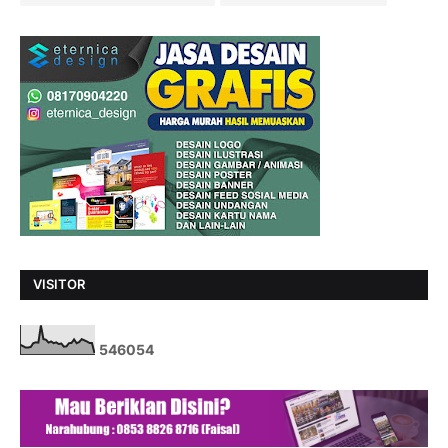
VISITOR
5
4
6
0
5
4