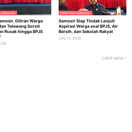
NJARMASIN
DPRD BANJARMASIN
amosir, Giliran Warga
Samosir Siap Tindak Lanjuti
 dan Telawang Soroti
Aspirasi Warga soal BPJS, Air
n Rusak hingga BPJS
Bersih, dan Sekolah Rakyat
f
July 13, 2026
2026
Lebih lama