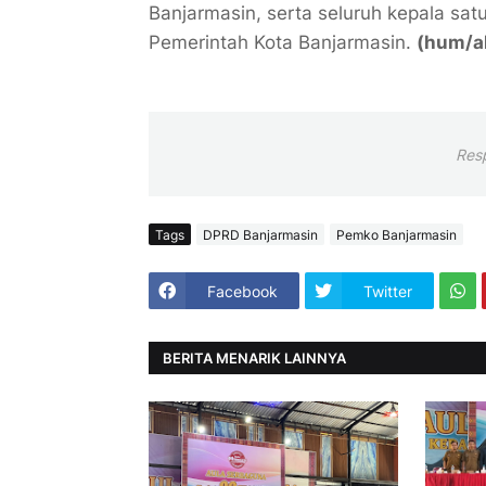
Banjarmasin, serta seluruh kepala sat
Pemerintah Kota Banjarmasin.
(hum/a
Res
Tags
DPRD Banjarmasin
Pemko Banjarmasin
Facebook
Twitter
BERITA MENARIK LAINNYA