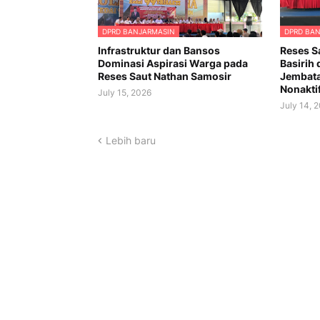
DPRD BANJARMASIN
DPRD BA
Infrastruktur dan Bansos
Reses S
Dominasi Aspirasi Warga pada
Basirih
Reses Saut Nathan Samosir
Jembata
Nonakti
July 15, 2026
July 14, 
Lebih baru