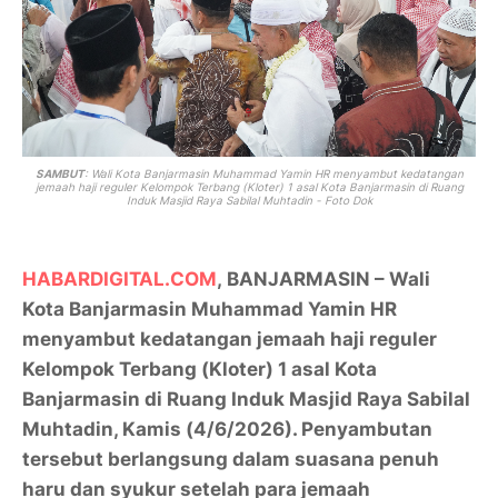
SAMBUT
: Wali Kota Banjarmasin Muhammad Yamin HR menyambut kedatangan
jemaah haji reguler Kelompok Terbang (Kloter) 1 asal Kota Banjarmasin di Ruang
Induk Masjid Raya Sabilal Muhtadin - Foto Dok
HABARDIGITAL.COM
,
BANJARMASIN
– Wali
Kota Banjarmasin Muhammad Yamin HR
menyambut kedatangan jemaah haji reguler
Kelompok Terbang (Kloter) 1 asal Kota
Banjarmasin di Ruang Induk Masjid Raya Sabilal
Muhtadin, Kamis (4/6/2026). Penyambutan
tersebut berlangsung dalam suasana penuh
haru dan syukur setelah para jemaah