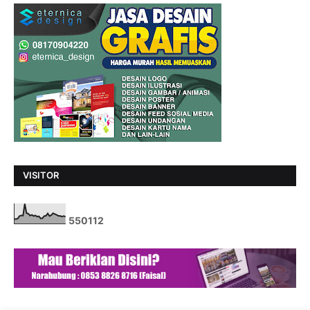
VISITOR
5
5
0
1
1
2