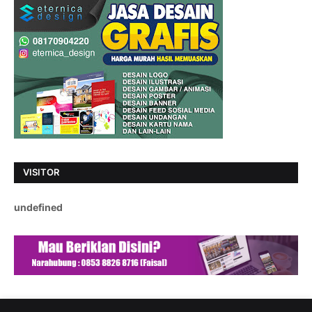
VISITOR
u
n
d
e
f
i
n
e
d