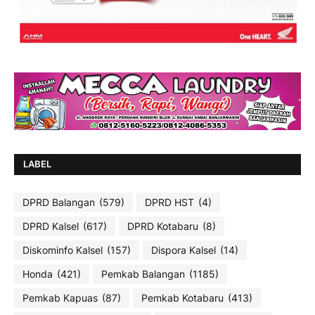
LABEL
DPRD Balangan
(579)
DPRD HST
(4)
DPRD Kalsel
(617)
DPRD Kotabaru
(8)
Diskominfo Kalsel
(157)
Dispora Kalsel
(14)
Honda
(421)
Pemkab Balangan
(1185)
Pemkab Kapuas
(87)
Pemkab Kotabaru
(413)