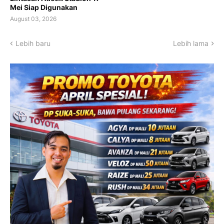
Mei Siap Digunakan
August 03, 2026
Lebih baru
Lebih lama