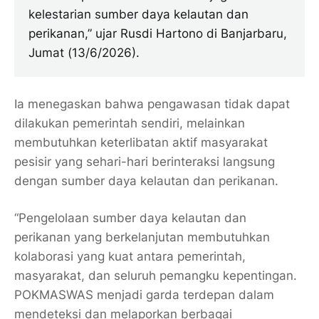
kelestarian sumber daya kelautan dan
perikanan,”
ujar Rusdi Hartono di Banjarbaru,
Jumat (13/6/2026).
Ia menegaskan bahwa pengawasan tidak dapat
dilakukan pemerintah sendiri, melainkan
membutuhkan keterlibatan aktif masyarakat
pesisir yang sehari-hari berinteraksi langsung
dengan sumber daya kelautan dan perikanan.
“Pengelolaan sumber daya kelautan dan
perikanan yang berkelanjutan membutuhkan
kolaborasi yang kuat antara pemerintah,
masyarakat, dan seluruh pemangku kepentingan.
POKMASWAS menjadi garda terdepan dalam
mendeteksi dan melaporkan berbagai