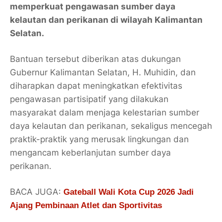
memperkuat pengawasan sumber daya
kelautan dan perikanan di wilayah Kalimantan
Selatan.
Bantuan tersebut diberikan atas dukungan
Gubernur Kalimantan Selatan, H. Muhidin, dan
diharapkan dapat meningkatkan efektivitas
pengawasan partisipatif yang dilakukan
masyarakat dalam menjaga kelestarian sumber
daya kelautan dan perikanan, sekaligus mencegah
praktik-praktik yang merusak lingkungan dan
mengancam keberlanjutan sumber daya
perikanan.
BACA JUGA:
Gateball Wali Kota Cup 2026 Jadi
Ajang Pembinaan Atlet dan Sportivitas