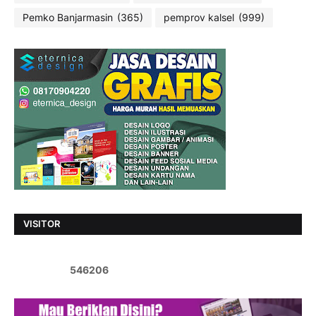
Pemko Banjarmasin
(365)
pemprov kalsel
(999)
VISITOR
5
4
6
2
0
6