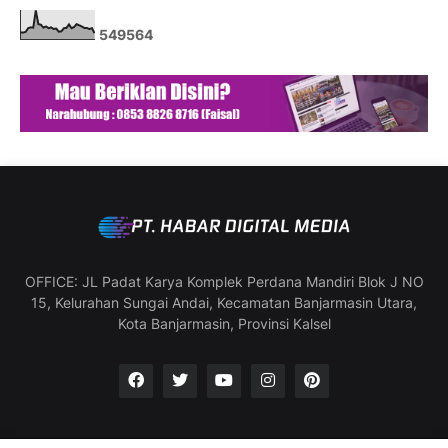
5
4
9
5
6
4
OFFICE: JL Padat Karya Komplek Perdana Mandiri Blok J NO
15, Kelurahan Sungai Andai, Kecamatan Banjarmasin Utara,
Kota Banjarmasin, Provinsi Kalsel