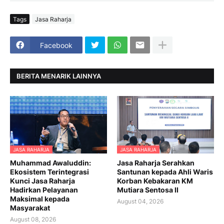
Tags
Jasa Raharja
Facebook
BERITA MENARIK LAINNYA
JASA RAHARJA
JASA RAHARJA
Muhammad Awaluddin:
Jasa Raharja Serahkan
Ekosistem Terintegrasi
Santunan kepada Ahli Waris
Kunci Jasa Raharja
Korban Kebakaran KM
Hadirkan Pelayanan
Mutiara Sentosa II
Maksimal kepada
August 04, 2026
Masyarakat
August 08, 2026