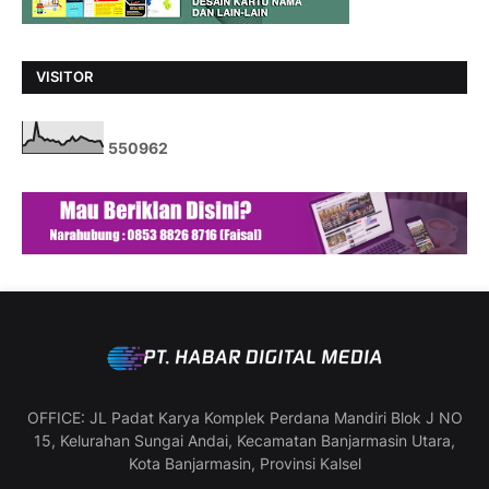
VISITOR
5
5
0
9
6
2
OFFICE: JL Padat Karya Komplek Perdana Mandiri Blok J NO
15, Kelurahan Sungai Andai, Kecamatan Banjarmasin Utara,
Kota Banjarmasin, Provinsi Kalsel