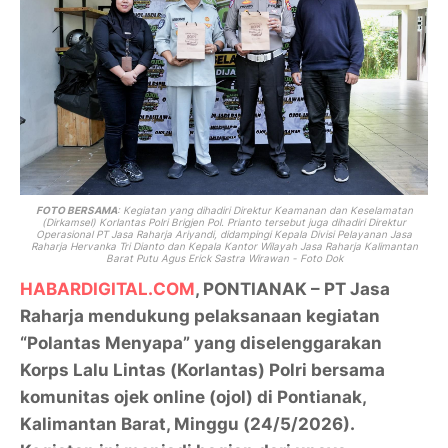
FOTO BERSAMA
: Kegiatan yang dihadiri Direktur Keamanan dan Keselamatan
(Dirkamsel) Korlantas Polri Brigjen Pol. Prianto tersebut juga dihadiri Direktur
Operasional PT Jasa Raharja Ariyandi, didampingi Kepala Divisi Pelayanan Jasa
Raharja Hervanka Tri Dianto dan Kepala Kantor Wilayah Jasa Raharja Kalimantan
Barat Putu Agus Erick Sastra Wirawan - Foto Dok
HABARDIGITAL.COM
, PONTIANAK – PT Jasa
Raharja mendukung pelaksanaan kegiatan
“Polantas Menyapa” yang diselenggarakan
Korps Lalu Lintas (Korlantas) Polri bersama
komunitas ojek online (ojol) di Pontianak,
Kalimantan Barat, Minggu (24/5/2026).