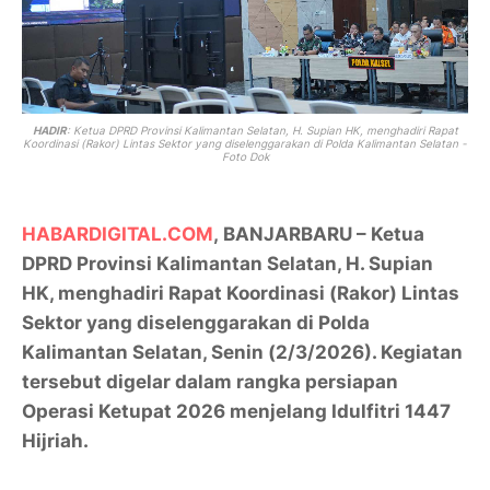
HADIR
: Ketua DPRD Provinsi Kalimantan Selatan,
H. Supian HK
, menghadiri Rapat
Koordinasi (Rakor) Lintas Sektor yang diselenggarakan di
Polda Kalimantan Selatan -
Foto Dok
HABARDIGITAL.COM
,
BANJARBARU
– Ketua
DPRD Provinsi Kalimantan Selatan,
H. Supian
HK
, menghadiri Rapat Koordinasi (Rakor) Lintas
Sektor yang diselenggarakan di
Polda
Kalimantan Selatan
, Senin (2/3/2026). Kegiatan
tersebut digelar dalam rangka persiapan
Operasi Ketupat 2026
menjelang Idulfitri 1447
Hijriah.