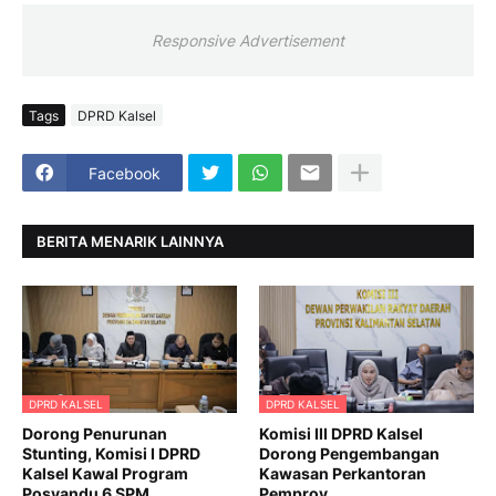
Responsive Advertisement
Tags
DPRD Kalsel
Facebook
BERITA MENARIK LAINNYA
DPRD KALSEL
DPRD KALSEL
Dorong Penurunan
Komisi III DPRD Kalsel
Stunting, Komisi I DPRD
Dorong Pengembangan
Kalsel Kawal Program
Kawasan Perkantoran
Posyandu 6 SPM
Pemprov