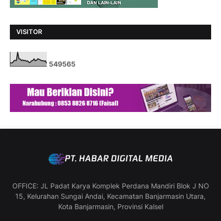
VISITOR
5
4
9
5
6
5
OFFICE: JL Padat Karya Komplek Perdana Mandiri Blok J NO
15, Kelurahan Sungai Andai, Kecamatan Banjarmasin Utara,
Kota Banjarmasin, Provinsi Kalsel