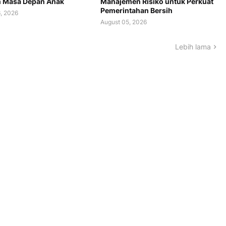
 Masa Depan Anak
Manajemen Risiko untuk Perkuat
Pemerintahan Bersih
, 2026
August 05, 2026
Lebih lama