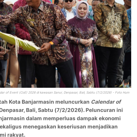
dar of Event
(CoE) 2026 di kawasan Sanur, Denpasar, Bali, Sabtu (7/2/2026) - Foto Hum
ntah Kota Banjarmasin meluncurkan
Calendar of
enpasar, Bali, Sabtu (7/2/2026). Peluncuran ini
anjarmasin dalam memperluas dampak ekonomi
 sekaligus menegaskan keseriusan menjadikan
mi rakyat.