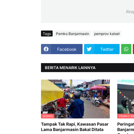
Res
Tags
Pemko Banjarmasin
pemprov kalsel
Facebook
Twitter
BERITA MENARIK LAINNYA
BISNIS
PEMKO B
Tampak Tak Rapi, Kawasan Pasar
Peringa
Lama Banjarmasin Bakal Ditata
Banjarm