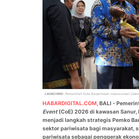
LAUNCHING
: Pemerintah Kota Banjarmasin meluncurkan
Calen
HABARDIGITAL.COM
, BALI - Pemeri
Event
(CoE) 2026 di kawasan Sanur, D
menjadi langkah strategis Pemko B
sektor pariwisata bagi masyarakat,
pariwisata sebagai penggerak ekono