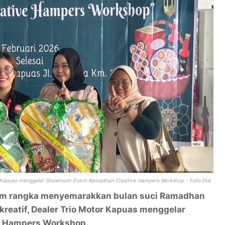
Motor Kapuas menggelar Showroom Event Ramadhan Creative Hampers Workshop - Foto Dok
am rangka menyemarakkan bulan suci Ramadhan
kreatif, Dealer Trio Motor Kapuas menggelar
e Hampers Workshop.