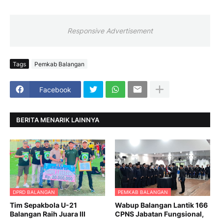
Responsive Advertisement
Tags
Pemkab Balangan
Facebook
BERITA MENARIK LAINNYA
DPRD BALANGAN
PEMKAB BALANGAN
Tim Sepakbola U-21
Wabup Balangan Lantik 166
Balangan Raih Juara III
CPNS Jabatan Fungsional,