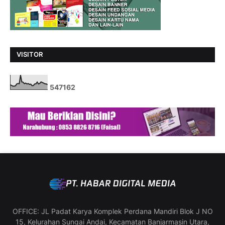
VISITOR
5
4
7
1
6
2
OFFICE: JL Padat Karya Komplek Perdana Mandiri Blok J NO
15, Kelurahan Sungai Andai, Kecamatan Banjarmasin Utara,