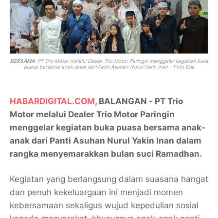
BERSAMA
: PT Trio Motor
melalui Dealer Trio Motor Paringin menggelar kegiatan buka
puasa bersama anak-anak dari
Panti Asuhan Nurul Yakin Inan - Foto Dok
HABARDIGITAL.COM
, BALANGAN - PT Trio
Motor
melalui Dealer Trio Motor Paringin
menggelar kegiatan buka puasa bersama anak-
anak dari
Panti Asuhan Nurul Yakin Inan
dalam
rangka menyemarakkan bulan suci Ramadhan.
Kegiatan yang berlangsung dalam suasana hangat
dan penuh kekeluargaan ini menjadi momen
kebersamaan sekaligus wujud kepedulian sosial