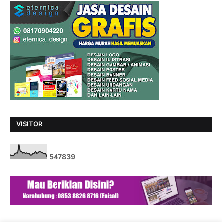
VISITOR
5
4
7
8
3
9