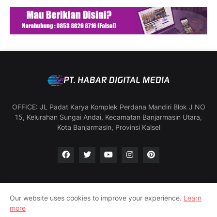
OFFICE: JL Padat Karya Komplek Perdana Mandiri Blok J NO
15, Kelurahan Sungai Andai, Kecamatan Banjarmasin Utara,
Kota Banjarmasin, Provinsi Kalsel
Our website uses cookies to improve your experience.
Learn
Manajemen & Redaksi
SOP Wartawan
more
Pedoman Media Siber
Profil Perusahaan