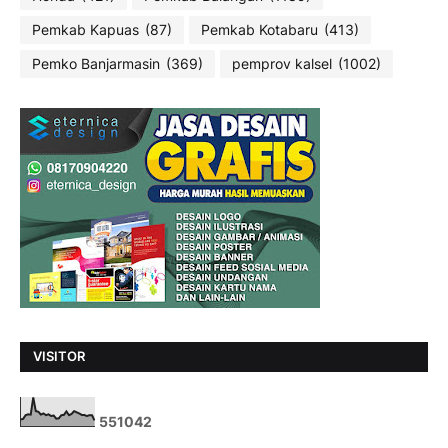
Pemkab Kapuas
(87)
Pemkab Kotabaru
(413)
Pemko Banjarmasin
(369)
pemprov kalsel
(1002)
VISITOR
5
5
1
0
4
2