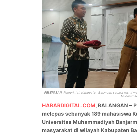
PELEPASAN
:
Pemerintah Kabupaten Balangan secara resmi mel
Muhammadi
HABARDIGITAL.COM
, BALANGAN – P
melepas sebanyak 189 mahasiswa Ku
Universitas Muhammadiyah Banjarm
masyarakat di wilayah Kabupaten Ba