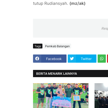
tutup Rudiansyah.
(mz/ak)
Res
Tags
Pemkab Balangan
Facebook
Twitter
BERITA MENARIK LAINNYA