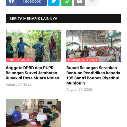
Facebook
BERITA MENARIK LAINNYA
DPRD BALANGAN
PEMKAB BALANGAN
Anggota DPRD dan PUPR
Bupati Balangan Serahkan
Balangan Survei Jembatan
Bantuan Pendidikan kepada
Rusak di Desa Muara Ninian
195 Santri Ponpes Riyadhul
Muhibbin
August 07, 2026
August 07, 2026