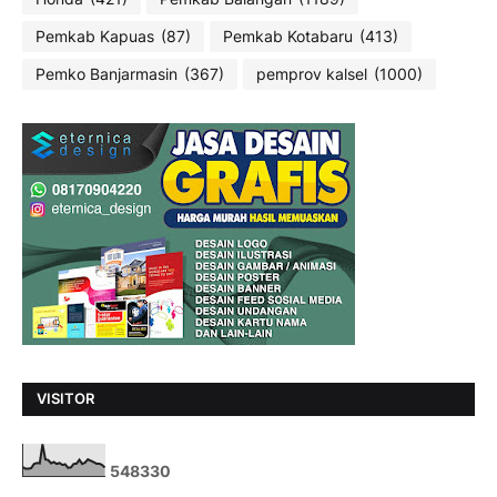
Pemkab Kapuas
(87)
Pemkab Kotabaru
(413)
Pemko Banjarmasin
(367)
pemprov kalsel
(1000)
VISITOR
5
4
8
3
3
0