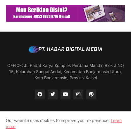
OFFICE: JL Padat Karya Komplek Perdana Mandiri Blok J NO
15, Kelurahan Sungai Andai, Kecamatan Banjarmasin Utara,
Kota Banjarmasin, Provinsi Kalsel
Our website uses cookies to improve your experience.
Learn
Manajemen & Redaksi
SOP Wartawan
more
Pedoman Media Siber
Profil Perusahaan