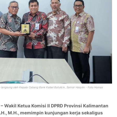
a langsung oleh Kepala Cabang Bank Kalsel Batulicin, Samsir Hasyim - Foto Humas
 Wakil Ketua Komisi II DPRD Provinsi Kalimantan
S.H., M.H., memimpin kunjungan kerja sekaligus