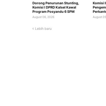
Dorong Penurunan Stunting,
Komisi I
Komisi I DPRD Kalsel Kawal
Pengem
Program Posyandu 6 SPM
Perkant
August 06, 2026
August 05
Lebih baru