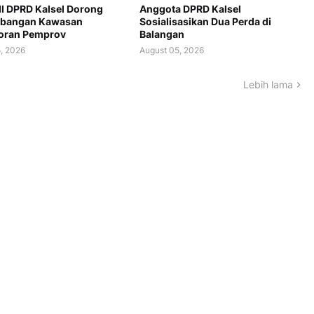
II DPRD Kalsel Dorong
Anggota DPRD Kalsel
bangan Kawasan
Sosialisasikan Dua Perda di
oran Pemprov
Balangan
, 2026
August 05, 2026
Lebih lama