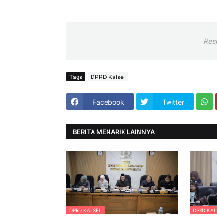
Res
Tags
DPRD Kalsel
Facebook
Twitter
BERITA MENARIK LAINNYA
DPRD KALSEL
DPRD KAL