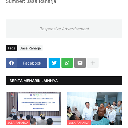
Sumber: Jasa Raharja
Responsive Advertisement
Tags
Jasa Raharja
Facebook
BERITA MENARIK LAINNYA
JASA RAHARJA
JASA RAHARJA