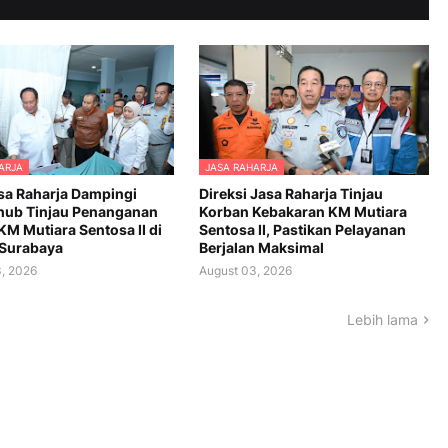
ARJA
JASA RAHARJA
asa Raharja Dampingi
Direksi Jasa Raharja Tinjau
ub Tinjau Penanganan
Korban Kebakaran KM Mutiara
KM Mutiara Sentosa II di
Sentosa II, Pastikan Pelayanan
Surabaya
Berjalan Maksimal
, 2026
August 03, 2026
Lebih lama