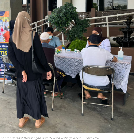
 Kantor Samsat Kandangan dari PT Jasa Raharja Kalsel - Foto Dok