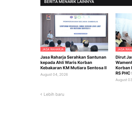
BERITA MENARIK LAINNYA
JASA RAHARJA
JASA RAH
Jasa Raharja Serahkan Santunan
Dirut J
kepada Ahli Waris Korban
Wamenh
Kebakaran KM Mutiara Sentosa II
Korban 
RS PHC 
August 04, 2026
August 03
Lebih baru