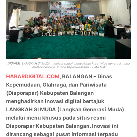
INOVASI
:
LANGKAH SI MUDA menjadi wadah penyaluran kreativitas generasi muda
melalui berbagai lomba kepariwisataan - Foto Dok
HABARDIGITAL.COM
, BALANGAN – Dinas
Kepemudaan, Olahraga, dan Pariwisata
(Disporapar) Kabupaten Balangan
menghadirkan inovasi digital bertajuk
LANGKAH SI MUDA (Langkah Generasi Muda)
melalui menu khusus pada situs resmi
Disporapar Kabupaten Balangan. Inovasi ini
dirancang sebagai pusat informasi terpadu