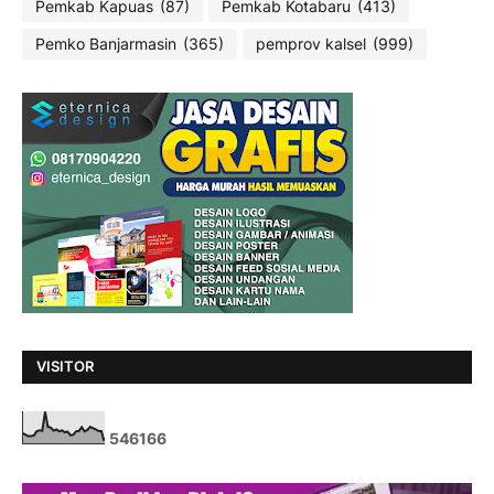
Pemkab Kapuas
(87)
Pemkab Kotabaru
(413)
Pemko Banjarmasin
(365)
pemprov kalsel
(999)
VISITOR
5
4
6
1
6
6