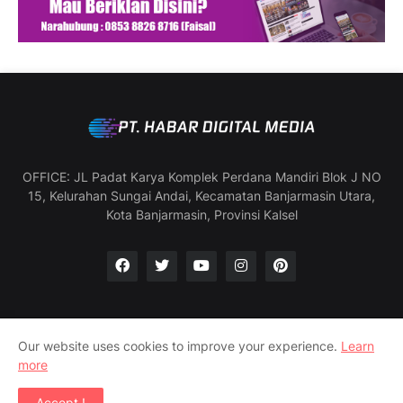
OFFICE: JL Padat Karya Komplek Perdana Mandiri Blok J NO
15, Kelurahan Sungai Andai, Kecamatan Banjarmasin Utara,
Kota Banjarmasin, Provinsi Kalsel
Our website uses cookies to improve your experience.
Learn
Manajemen & Redaksi
SOP Wartawan
more
Pedoman Media Siber
Profil Perusahaan
Accept !