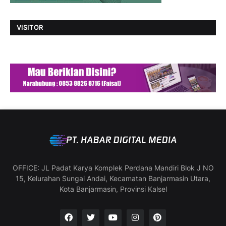
VISITOR
OFFICE: JL Padat Karya Komplek Perdana Mandiri Blok J NO
15, Kelurahan Sungai Andai, Kecamatan Banjarmasin Utara,
Kota Banjarmasin, Provinsi Kalsel