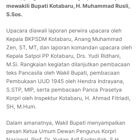
mewakili Bupati Kotabaru,
H. Muhammad Rusli,
S.Sos
.
Upacara diawali laporan perwira upacara oleh
Kepala BKPSDM Kotabaru,
Anang Muhammad
Zen, ST, MT
, dan laporan komandan upacara oleh
Kepala Satpol PP Kotabaru,
Drs. Yudi Ridhani,
M.Si
. Rangkaian kegiatan dilanjutkan pembacaan
teks Pancasila oleh Wakil Bupati, pembacaan
Pembukaan UUD 1945 oleh
Hendra Indrayana,
S.STP, MIP
, serta pembacaan Panca Prasetya
Korpri oleh Inspektur Kotabaru,
H. Ahmad Fitriadi,
SH, M.Hum
.
Dalam amanatnya, Wakil Bupati menyampaikan
pesan
Ketua Umum Dewan Pengurus Korpri
Nasional, Prof. Dr. Yudan Arif Fachrullah, S.H.,