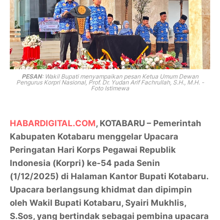
PESAN
: Wakil Bupati menyampaikan pesan
Ketua Umum Dewan
Pengurus Korpri Nasional, Prof. Dr. Yudan Arif Fachrullah, S.H., M.H. -
Foto Istimewa
HABARDIGITAL.COM
, KOTABARU –
Pemerintah
Kabupaten Kotabaru menggelar
Upacara
Peringatan Hari Korps Pegawai Republik
Indonesia (Korpri) ke-54
pada Senin
(1/12/2025) di Halaman Kantor Bupati Kotabaru.
Upacara berlangsung khidmat dan dipimpin
oleh Wakil Bupati Kotabaru,
Syairi Mukhlis,
S.Sos
, yang bertindak sebagai pembina upacara