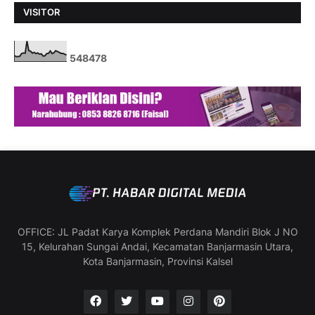
VISITOR
5
4
8
4
7
8
OFFICE: JL Padat Karya Komplek Perdana Mandiri Blok J NO
15, Kelurahan Sungai Andai, Kecamatan Banjarmasin Utara,
Kota Banjarmasin, Provinsi Kalsel