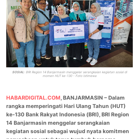
SOSIAL
: BRI Region 14 Banjarmasin
menggelar serangkaian kegiatan sosial di
momen HUT ke-130 - Foto Istimewa
HABARDIGITAL.COM
, BANJARMASIN
– Dalam
rangka memperingati Hari Ulang Tahun (HUT)
ke-130 Bank Rakyat Indonesia (BRI),
BRI Region
14 Banjarmasin
menggelar serangkaian
kegiatan sosial sebagai wujud nyata komitmen