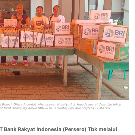
RI Branch Office Amuntai, Whendrawan Nusatyo Adi, kepada aparat desa dan tokoh
ut turut didampingi Ketua IWABRI BO Amuntai, Sari Wulaningtyas - Foto Dok
 Bank Rakyat Indonesia (Persero) Tbk melalui