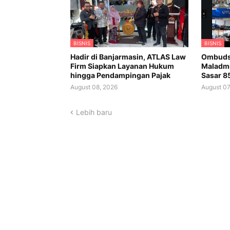
BISNIS
BISNIS
Hadir di Banjarmasin, ATLAS Law
Ombudsm
Firm Siapkan Layanan Hukum
Maladmin
hingga Pendampingan Pajak
Sasar 8
August 08, 2026
August 07
Lebih baru