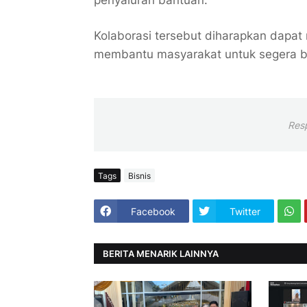
penyaluran bantuan.
Kolaborasi tersebut diharapkan dapa
membantu masyarakat untuk segera ba
Res
Tags
Bisnis
Facebook
Twitter
BERITA MENARIK LAINNYA