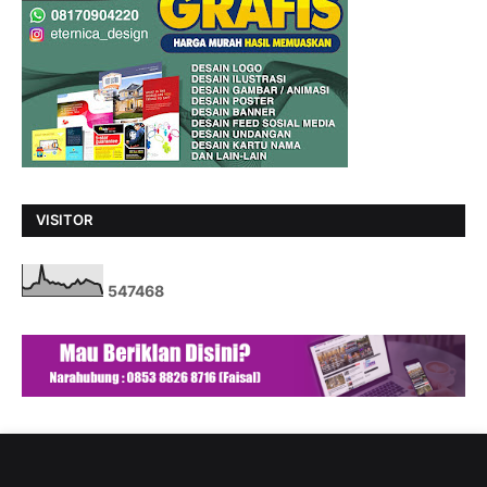
VISITOR
5
4
7
4
6
8