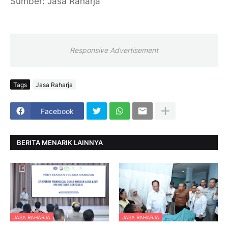
Sumber: Jasa Raharja
Responsive Advertisement
Tags
Jasa Raharja
Facebook
BERITA MENARIK LAINNYA
JASA RAHARJA
JASA RAHARJA