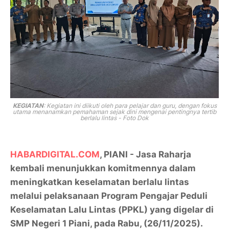
KEGIATAN
: Kegiatan ini diikuti oleh para pelajar dan guru, dengan fokus
utama menanamkan pemahaman sejak dini mengenai pentingnya tertib
berlalu lintas - Foto Dok
HABARDIGITAL.COM
, PIANI - Jasa Raharja
kembali menunjukkan komitmennya dalam
meningkatkan keselamatan berlalu lintas
melalui pelaksanaan Program Pengajar Peduli
Keselamatan Lalu Lintas (PPKL) yang digelar di
SMP Negeri 1 Piani, pada Rabu, (26/11/2025).