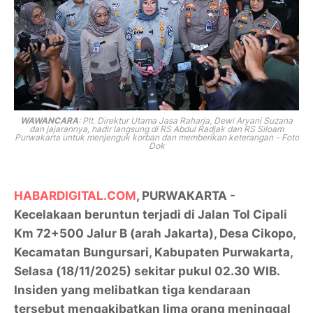
WAWANCARA
:
Plt. Direktur Utama Jasa Raharja, Dewi Aryani Suzana
dan jajarannya, hadir langsung di RS Abdul Radjak dan RS Siloam
Purwakarta untuk menjenguk korban dan memberikan keterangan - Foto
Dok
HABARDIGITAL.COM
, PURWAKARTA -
Kecelakaan beruntun terjadi di Jalan Tol Cipali
Km 72+500 Jalur B (arah Jakarta), Desa Cikopo,
Kecamatan Bungursari, Kabupaten Purwakarta,
Selasa (18/11/2025) sekitar pukul 02.30 WIB.
Insiden yang melibatkan tiga kendaraan
tersebut mengakibatkan lima orang meninggal