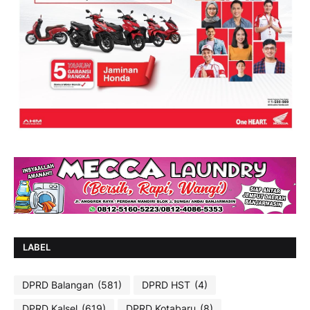
LABEL
DPRD Balangan
(581)
DPRD HST
(4)
DPRD Kalsel
(619)
DPRD Kotabaru
(8)