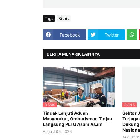
Tags
Bisnis
Facebook
Twitter
BERITA MENARIK LAINNYA
BISNIS
BISNIS
Tindak Lanjuti Aduan
Sektor 
Masyarakat, Ombudsman Tinjau
Terjaga 
Langsung PLTU Asam Asam
Dukung
Nasiona
August 05, 2026
August 05