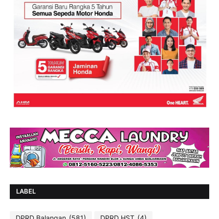
LABEL
DPRD Balangan
(581)
DPRD HST
(4)