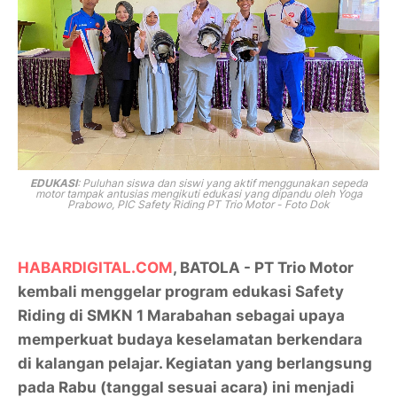
EDUKASI
: Puluhan siswa dan siswi yang aktif menggunakan sepeda
motor tampak antusias mengikuti edukasi yang dipandu oleh Yoga
Prabowo, PIC Safety Riding PT Trio Motor - Foto Dok
HABARDIGITAL.COM
, BATOLA - PT Trio Motor
kembali menggelar program edukasi
Safety
Riding
di SMKN 1 Marabahan sebagai upaya
memperkuat budaya keselamatan berkendara
di kalangan pelajar. Kegiatan yang berlangsung
pada Rabu (tanggal sesuai acara) ini menjadi