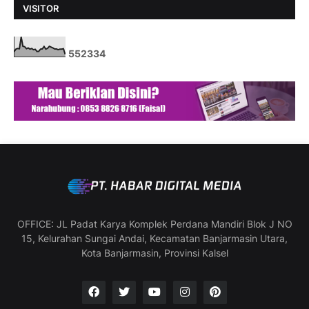
VISITOR
5
5
2
3
3
4
OFFICE: JL Padat Karya Komplek Perdana Mandiri Blok J NO
15, Kelurahan Sungai Andai, Kecamatan Banjarmasin Utara,
Kota Banjarmasin, Provinsi Kalsel