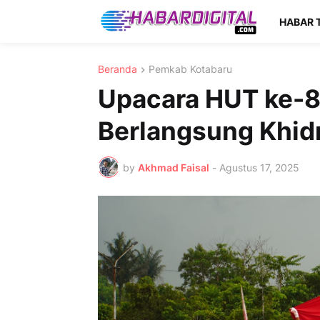
HABAR 
Beranda
Pemkab Kotabaru
Upacara HUT ke-80
Berlangsung Khid
by
Akhmad Faisal
-
Agustus 17, 2025