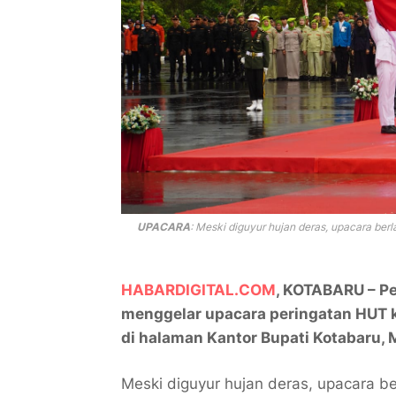
UPACARA
: Meski diguyur hujan deras, upacara ber
HABARDIGITAL.COM
, KOTABARU – P
menggelar upacara peringatan HUT 
di halaman Kantor Bupati Kotabaru, 
Meski diguyur hujan deras, upacara b