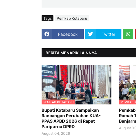
Tags
Pemkab Kotabaru
Facebook
Twitter
BERITA MENARIK LAINNYA
PEMKAB KOTABARU
PEMKAB 
Bupati Kotabaru Sampaikan
Pemkab 
Rancangan Perubahan KUA-
Ramah 
PPAS APBD 2026 di Rapat
Banjarm
Paripurna DPRD
August 03
August 04, 2026