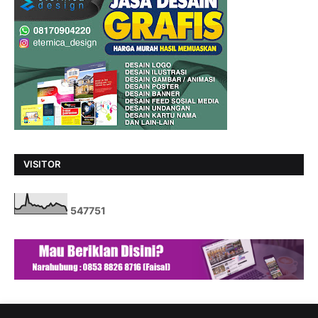
VISITOR
5
4
7
7
5
1