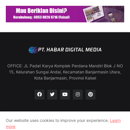
OFFICE: JL Padat Karya Komplek Perdana Mandiri Blok J NO
15, Kelurahan Sungai Andai, Kecamatan Banjarmasin Utara,
Kota Banjarmasin, Provinsi Kalsel
Our website uses cookies to improve your experience.
Learn
Manajemen & Redaksi
SOP Wartawan
more
Pedoman Media Siber
Profil Perusahaan