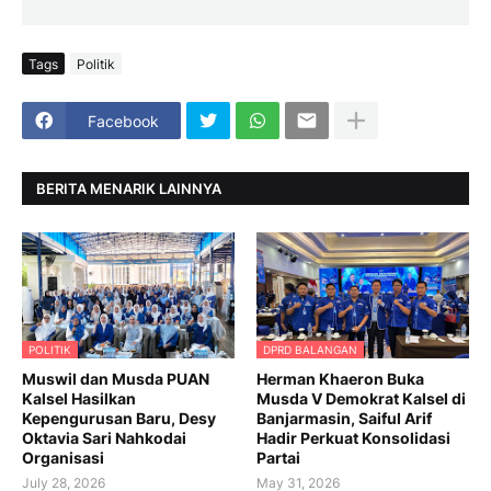
Tags
Politik
Facebook
BERITA MENARIK LAINNYA
POLITIK
DPRD BALANGAN
Muswil dan Musda PUAN
Herman Khaeron Buka
Kalsel Hasilkan
Musda V Demokrat Kalsel di
Kepengurusan Baru, Desy
Banjarmasin, Saiful Arif
Oktavia Sari Nahkodai
Hadir Perkuat Konsolidasi
Organisasi
Partai
July 28, 2026
May 31, 2026