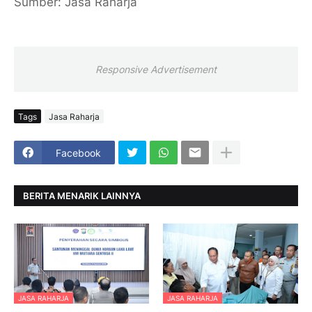
Sumber: Jasa Raharja
Responsive Advertisement
Tags
Jasa Raharja
Facebook
BERITA MENARIK LAINNYA
JASA RAHARJA
JASA RAHARJA