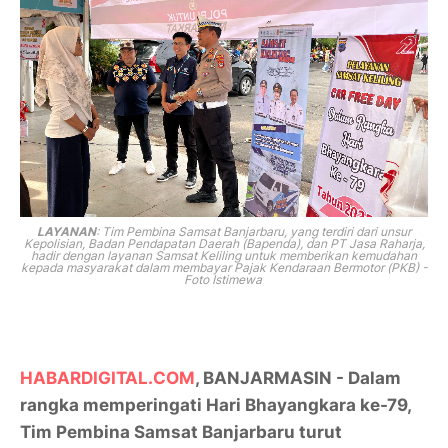
LAYANAN
: Tim Pembina Samsat Banjarbaru, yang terdiri dari unsur
Kepolisian, Badan Pendapatan Daerah (Bapenda), dan PT Jasa Raharja,
hadir dengan layanan Samsat Keliling untuk memberikan kemudahan
kepada masyarakat dalam membayar Pajak Kendaraan Bermotor (PKB) -
Foto Istimewa
HABARDIGITAL.COM
, BANJARMASIN - Dalam
rangka memperingati Hari Bhayangkara ke-79,
Tim Pembina Samsat Banjarbaru turut