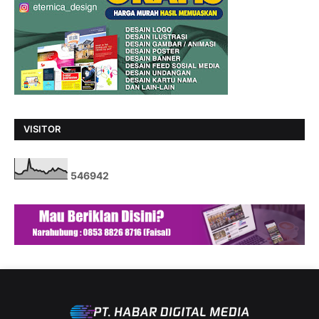
VISITOR
5
4
6
9
4
2