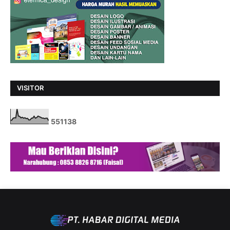
VISITOR
5
5
1
1
3
8