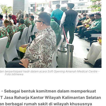
tan berpartisipasi hadir dalam acara Soft Opening Amanah Medical Centre -
Foto Istimewa
- Sebagai bentuk komitmen dalam memperkuat
 PT Jasa Raharja Kantor Wilayah Kalimantan Selatan
gan berbagai rumah sakit di wilayah khususnya