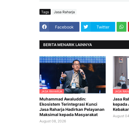
Tags
Jasa Raharja
Facebook
Twitter
BERITA MENARIK LAINNYA
JASA RAHARJA
JASA RAH
Muhammad Awaluddin:
Jasa Ra
Ekosistem Terintegrasi Kunci
kepada 
Jasa Raharja Hadirkan Pelayanan
Kebakar
Maksimal kepada Masyarakat
August 04
August 08, 2026