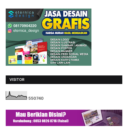
VISITOR
5
5
0
7
4
0